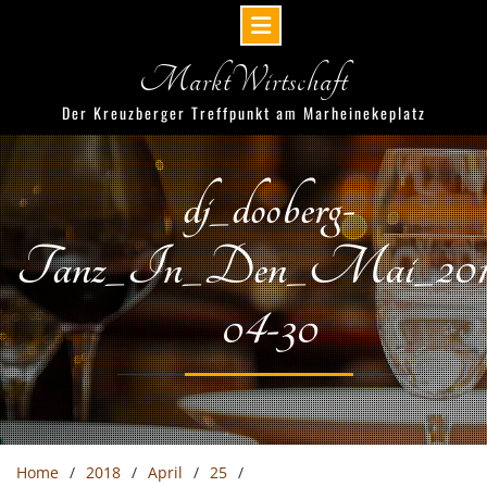
Skip
MarktWirtschaft
to
content
Der Kreuzberger Treffpunkt am Marheinekeplatz
dj_dooberg-
Tanz_In_Den_Mai_201
04-30
Home
2018
April
25