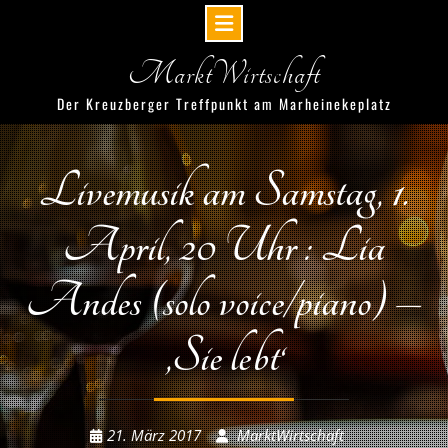
Skip
MarktWirtschaft
to
content
Der Kreuzberger Treffpunkt am Marheinekeplatz
Livemusik am Samstag, 1.
April, 20 Uhr : Lia
Andes (solo voice/piano) –
‚Sie lebt‘
21. März 2017
MarktWirtschaft